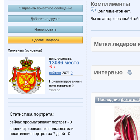
Комплименты
Отправить приватное сообщение
Комплиментов нет.
Вы не авторизованы! Чтоб
Добавить в друзья
Игнорировать
Сделать подарок
Метки лидеров
Халявный (основной)
популярность:
13086 место
-6 ↓
Интервью
рейтинг
2071
?
Привилегированный
пользователь
5
уровня
Последние
фотогра
Статистика портрета:
сейчас просматривают портрет - 0
зарегистрированные пользователи
посетившие портрет за 7 дней - 0